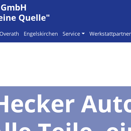
r GmbH
 eine Quelle"
Overath
Engelskirchen
Service
Werkstattpartner
Hecker Auto
lle Teile, e