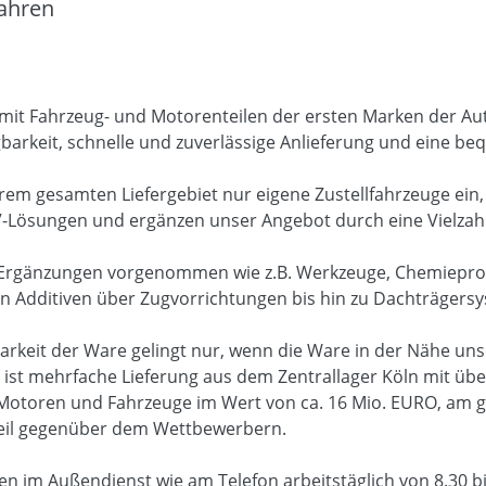
Jahren
 mit Fahrzeug- und Motorenteilen der ersten Marken der Aut
gbarkeit, schnelle und zuverlässige Anlieferung und eine b
rem gesamten Liefergebiet nur eigene Zustellfahrzeuge ein,
-Lösungen und ergänzen unser Angebot durch eine Vielzahl
le Ergänzungen vorgenommen wie z.B. Werkzeuge, Chemieprod
 Additiven über Zugvorrichtungen bis hin zu Dachträgersys
rkeit der Ware gelingt nur, wenn die Ware in der Nähe un
o ist mehrfache Lieferung aus dem Zentrallager Köln mit übe
Motoren und Fahrzeuge im Wert von ca. 16 Mio. EURO, am g
teil gegenüber dem Wettbewerbern.
hen im Außendienst wie am Telefon arbeitstäglich von 8.30 b