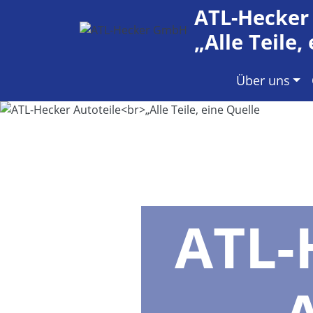
ATL-Hecke
„Alle Teile,
Über uns
ATL-
„A